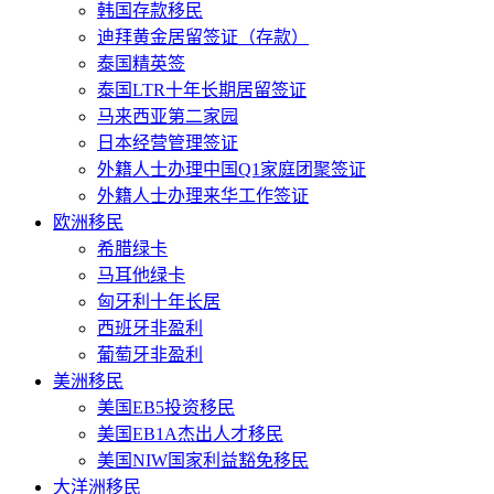
韩国存款移民
迪拜黄金居留签证（存款）
泰国精英签
泰国LTR十年长期居留签证
马来西亚第二家园
日本经营管理签证
外籍人士办理中国Q1家庭团聚签证
外籍人士办理来华工作签证
欧洲移民
希腊绿卡
马耳他绿卡
匈牙利十年长居
西班牙非盈利
葡萄牙非盈利
美洲移民
美国EB5投资移民
美国EB1A杰出人才移民
美国NIW国家利益豁免移民
大洋洲移民