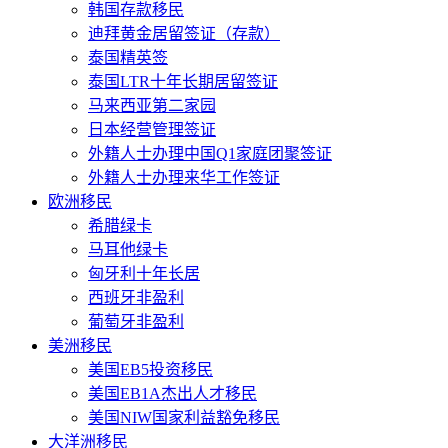
韩国存款移民
迪拜黄金居留签证（存款）
泰国精英签
泰国LTR十年长期居留签证
马来西亚第二家园
日本经营管理签证
外籍人士办理中国Q1家庭团聚签证
外籍人士办理来华工作签证
欧洲移民
希腊绿卡
马耳他绿卡
匈牙利十年长居
西班牙非盈利
葡萄牙非盈利
美洲移民
美国EB5投资移民
美国EB1A杰出人才移民
美国NIW国家利益豁免移民
大洋洲移民