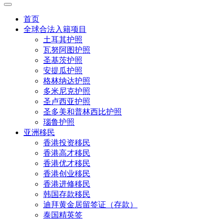
首页
全球合法入籍项目
土耳其护照
瓦努阿图护照
圣基茨护照
安提瓜护照
格林纳达护照
多米尼克护照
圣卢西亚护照
圣多美和普林西比护照
瑙鲁护照
亚洲移民
香港投资移民
香港高才移民
香港优才移民
香港创业移民
香港进修移民
韩国存款移民
迪拜黄金居留签证（存款）
泰国精英签