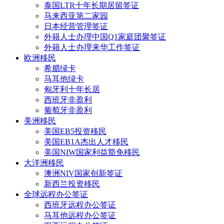
泰国LTR十年长期居留签证
马来西亚第二家园
日本经营管理签证
外籍人士办理中国Q1家庭团聚签证
外籍人士办理来华工作签证
欧洲移民
希腊绿卡
马耳他绿卡
匈牙利十年长居
西班牙非盈利
葡萄牙非盈利
美洲移民
美国EB5投资移民
美国EB1A杰出人才移民
美国NIW国家利益豁免移民
大洋洲移民
澳洲NIV国家创新签证
新西兰投资移民
全球远程办公签证
西班牙远程办公签证
马耳他远程办公签证