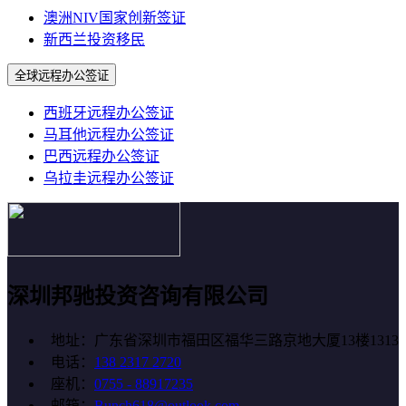
澳洲NIV国家创新签证
新西兰投资移民
全球远程办公签证
西班牙远程办公签证
马耳他远程办公签证
巴西远程办公签证
乌拉圭远程办公签证
深圳邦驰投资咨询有限公司
地址：广东省深圳市福田区福华三路京地大厦13楼1313
电话：
138 2317 2720
座机：
0755 - 88917235
邮箱：
Bunch618@outlook.com