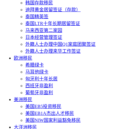
韩国存款移民
迪拜黄金居留签证（存款）
泰国精英签
泰国LTR十年长期居留签证
马来西亚第二家园
日本经营管理签证
外籍人士办理中国Q1家庭团聚签证
外籍人士办理来华工作签证
欧洲移民
希腊绿卡
马耳他绿卡
匈牙利十年长居
西班牙非盈利
葡萄牙非盈利
美洲移民
美国EB5投资移民
美国EB1A杰出人才移民
美国NIW国家利益豁免移民
大洋洲移民