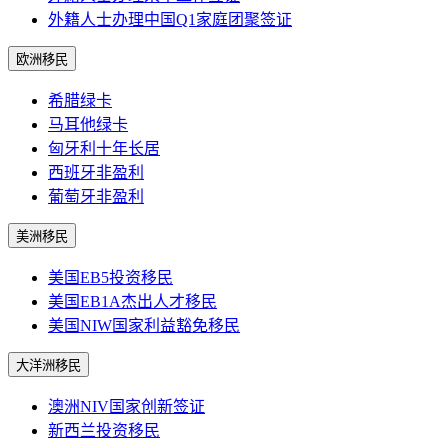
外籍人士办理中国Q1家庭团聚签证
欧洲移民
希腊绿卡
马耳他绿卡
匈牙利十年长居
西班牙非盈利
葡萄牙非盈利
美洲移民
美国EB5投资移民
美国EB1A杰出人才移民
美国NIW国家利益豁免移民
大洋洲移民
澳洲NIV国家创新签证
新西兰投资移民