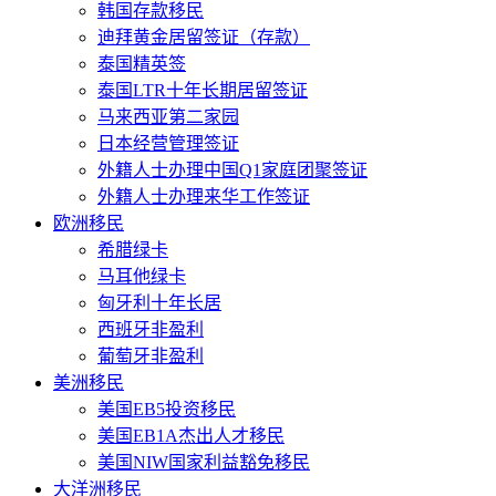
韩国存款移民
迪拜黄金居留签证（存款）
泰国精英签
泰国LTR十年长期居留签证
马来西亚第二家园
日本经营管理签证
外籍人士办理中国Q1家庭团聚签证
外籍人士办理来华工作签证
欧洲移民
希腊绿卡
马耳他绿卡
匈牙利十年长居
西班牙非盈利
葡萄牙非盈利
美洲移民
美国EB5投资移民
美国EB1A杰出人才移民
美国NIW国家利益豁免移民
大洋洲移民