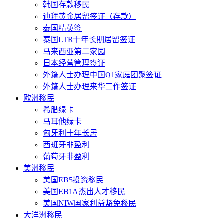
韩国存款移民
迪拜黄金居留签证（存款）
泰国精英签
泰国LTR十年长期居留签证
马来西亚第二家园
日本经营管理签证
外籍人士办理中国Q1家庭团聚签证
外籍人士办理来华工作签证
欧洲移民
希腊绿卡
马耳他绿卡
匈牙利十年长居
西班牙非盈利
葡萄牙非盈利
美洲移民
美国EB5投资移民
美国EB1A杰出人才移民
美国NIW国家利益豁免移民
大洋洲移民