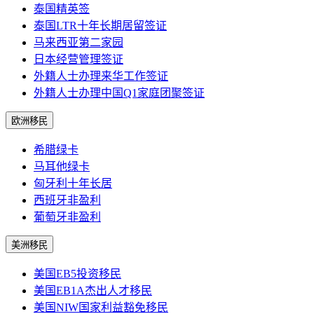
泰国精英签
泰国LTR十年长期居留签证
马来西亚第二家园
日本经营管理签证
外籍人士办理来华工作签证
外籍人士办理中国Q1家庭团聚签证
欧洲移民
希腊绿卡
马耳他绿卡
匈牙利十年长居
西班牙非盈利
葡萄牙非盈利
美洲移民
美国EB5投资移民
美国EB1A杰出人才移民
美国NIW国家利益豁免移民