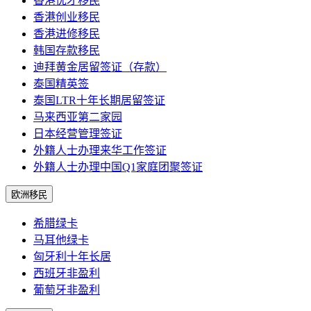
香港优才移民
香港创业移民
香港进修移民
韩国存款移民
迪拜黄金居留签证（存款）
泰国精英签
泰国LTR十年长期居留签证
马来西亚第二家园
日本经营管理签证
外籍人士办理来华工作签证
外籍人士办理中国Q1家庭团聚签证
欧洲移民
希腊绿卡
马耳他绿卡
匈牙利十年长居
西班牙非盈利
葡萄牙非盈利