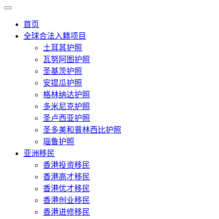
首页
全球合法入籍项目
土耳其护照
瓦努阿图护照
圣基茨护照
安提瓜护照
格林纳达护照
多米尼克护照
圣卢西亚护照
圣多美和普林西比护照
瑙鲁护照
亚洲移民
香港投资移民
香港高才移民
香港优才移民
香港创业移民
香港进修移民