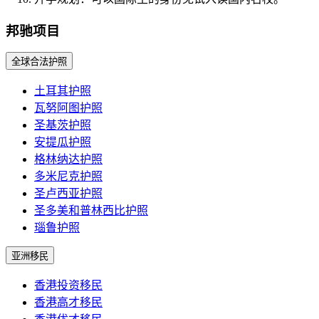
邦驰项目
全球合法护照
土耳其护照
瓦努阿图护照
圣基茨护照
安提瓜护照
格林纳达护照
多米尼克护照
圣卢西亚护照
圣多美和普林西比护照
瑙鲁护照
亚洲移民
香港投资移民
香港高才移民