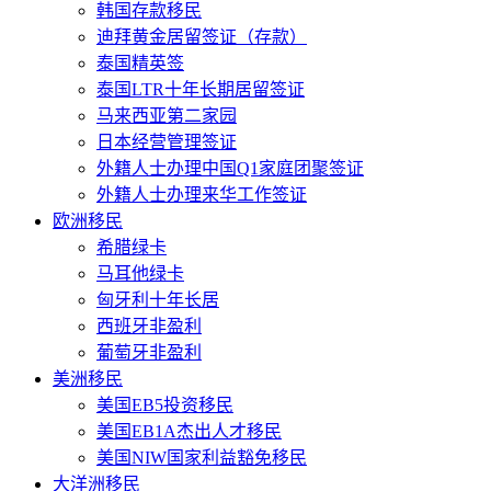
韩国存款移民
迪拜黄金居留签证（存款）
泰国精英签
泰国LTR十年长期居留签证
马来西亚第二家园
日本经营管理签证
外籍人士办理中国Q1家庭团聚签证
外籍人士办理来华工作签证
欧洲移民
希腊绿卡
马耳他绿卡
匈牙利十年长居
西班牙非盈利
葡萄牙非盈利
美洲移民
美国EB5投资移民
美国EB1A杰出人才移民
美国NIW国家利益豁免移民
大洋洲移民