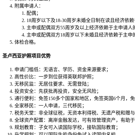
附属申请人：
配偶；
18周岁以下及18-30周岁未婚全日制在读且经济依
主申或配偶双方55周岁及以上经济依赖于主申请人
主申或配偶双方18周岁以下未婚且经济依赖于主申
体检合格。
圣卢西亚护照项目优势
申请门槛低：无语言、学历、资金来源要求；
高性价比：一步到位获得英联邦护照；
无移民监：无居住要求、无需登陆；
投资安全：先获批再投资，安全无风险；
通行便利：免签150多个国家和地区，免签英国6个月，
全家移民：一人申请，三代移民；
税务天堂：非全球征税，无资本利得税、无遗产税和赠与
全球资产配置：离岸金融发达，可有效管理资产，有助于
规划教育：子女可入读国际学校，接轨国际教育；
升学规划：可以国际生的身份免试入读国内名校。