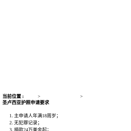
当前位置 :
主页
>
全球合法入籍项目
>
圣卢西亚护照
圣卢西亚护照申请要求
主申请人年满18周岁；
无犯罪记录；
捐款24万美金起；