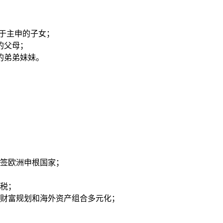
赖于主申的子女；
的父母；
的弟弟妹妹。
免签欧洲申根国家；
税；
财富规划和海外资产组合多元化；