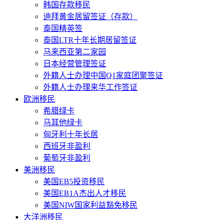
韩国存款移民
迪拜黄金居留签证（存款）
泰国精英签
泰国LTR十年长期居留签证
马来西亚第二家园
日本经营管理签证
外籍人士办理中国Q1家庭团聚签证
外籍人士办理来华工作签证
欧洲移民
希腊绿卡
马耳他绿卡
匈牙利十年长居
西班牙非盈利
葡萄牙非盈利
美洲移民
美国EB5投资移民
美国EB1A杰出人才移民
美国NIW国家利益豁免移民
大洋洲移民